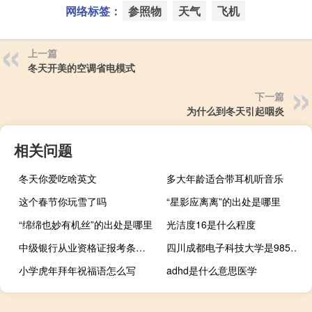
网络标签：
参照物
天气
飞机
上一篇
冬天开美的空调省电模式
下一篇
为什么到冬天引起咽炎
相关问题
冬天你爱吃啥英文
多大年龄适合带耳机听音乐
这个春节你玩雪了吗
“星影应离离”的出处是哪里
“绵绵也妙有机丝”的出处是哪里
光洁度16是什么程度
中级银行从业资格证报考条件是怎样的
四川成都电子科技大学是985还是211
小学虎年拜年祝福语怎么写
adhd是什么意思医学