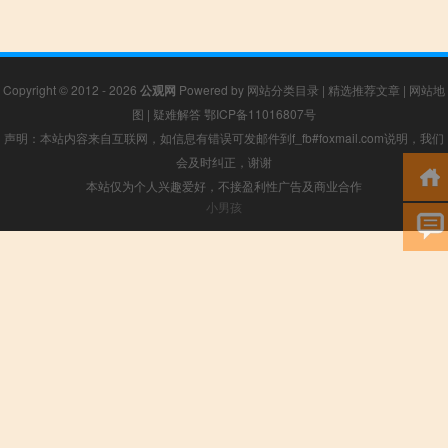
Copyright © 2012 - 2026
公观网
Powered by
网站分类目录
|
精选推荐文章
|
网站地
图
|
疑难解答
鄂ICP备11016807号
声明：本站内容来自互联网，如信息有错误可发邮件到f_fb#foxmail.com说明，我们
会及时纠正，谢谢
本站仅为个人兴趣爱好，不接盈利性广告及商业合作
小男孩