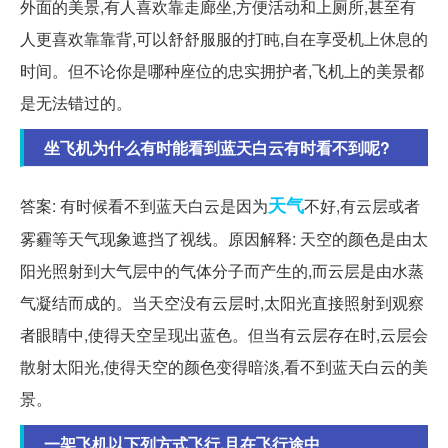
外面的美景,有人喜欢靠走廊坐,方便活动和上厕所,甚至有
人更喜欢靠靠背,可以舒舒服服的打盹,自在享受机上休息的
时间。但不论你是哪种座位的忠实拥护者,飞机上的美景都
是无法错过的。
坐飞机为什么有时能看到蓝天白云有时看不到呢?
天气
答案: 有时候看不到蓝天白云是因为
不好,有云层或者
雾霾等天气现象遮挡了视线。原因解释: 天空的颜色是由太
阳光照射到大气层中的气体分子而产生的,而云层是由水蒸
气凝结而成的。当天空没有云层时,太阳光直接照射到观察
者眼睛中,使得天空呈现出蓝色。但当有云层存在时,云层会
散射太阳光,使得天空的颜色变得暗淡,看不到蓝天白云的美
景。
一架飞机以下列方式飞行,且在飞行途中