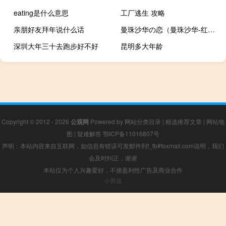
eating是什么意思
工厂逃生 攻略
亲朋好友拜年说什么话
曼珠沙华の恋（曼珠沙华-红莲—睡莲科简介）
深圳大年三十去跑步好不好
昆明多大年龄
Copyright © 2012 - 2026
公观网
Powered by
网站分类目录
|
精选推荐文章
|
网站地
图
|
疑难解答
鄂ICP备11016807号
声明：本站内容来自互联网，如信息有错误可发邮件到f_fb#foxmail.com说明，我们
会及时纠正，谢谢
本站仅为个人兴趣爱好，不接盈利性广告及商业合作
小男孩