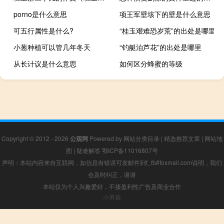
porno是什么意思
项王军壁垓下的壁是什么意思
可五行属性是什么?
“桂玉艰难恐岁荒”的出处是哪里
小葱种植可以管几年冬天
“钓艇泊芦花”的出处是哪里
从长计议是什么意思
如何区分蜂蜜的等级
Copyright © 2012 - 2026
公观网
Powered by
网站分类目录
|
精选推荐文章
|
网站地
图
|
疑难解答
鄂ICP备11016807号
声明：本站内容来自互联网，如信息有错误可发邮件到f_fb#foxmail.com说明，我们
会及时纠正，谢谢
本站仅为个人兴趣爱好，不接盈利性广告及商业合作
小男孩