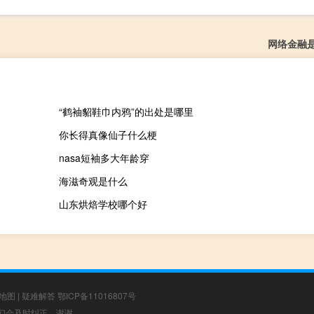
网络金融
“鹤袖貂鞋巾内鸦”的出处是哪里
你长得真像仙子什么梗
nasa短袖多大年龄穿
海滋奇观是什么
山东烘焙学校哪个好
地图
|
疑难解答
鄂ICP备11016807号
，我们会及时纠正，谢谢