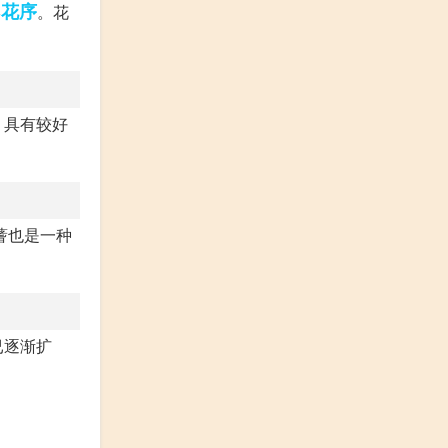
花序
形
。花
，具有较好
蓍也是一种
已逐渐扩
。