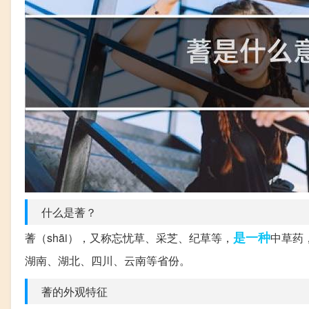
什么是蓍？
是一种
蓍（shāi），又称忘忧草、采芝、纪草等，
中草药
湖南、湖北、四川、云南等省份。
蓍的外观特征