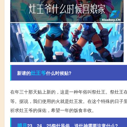
灶王爷
新请的
什么时候贴?
在年三十那天贴上新的，这是一种年俗叫祭灶王。祭灶王
等。据说，我们使用的火就是灶王发。在这个特殊的日子
祈求灶王爷的保佑，希望一年的饭食丰收。
腊月
23、24、25祭灶风俗，送灶神需要注意什么?