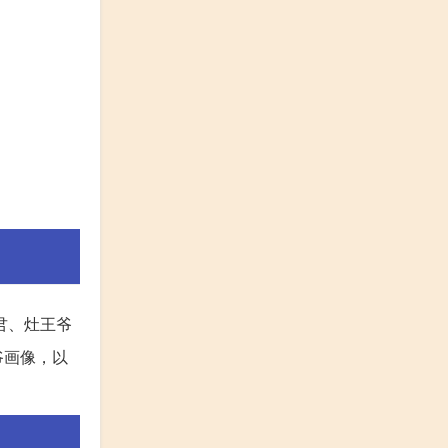
君、灶王爷
爷画像，以