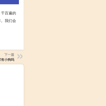
，千百遍的
年。我们会
下一篇
家有小狗吗