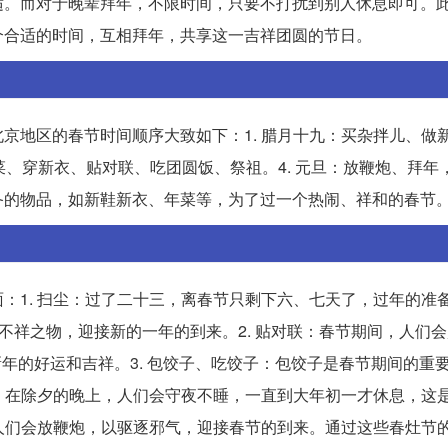
适。而对于晚辈拜年，不限时间，只要不打扰到别人休息即可。
个合适的时间，互相拜年，共享这一吉祥团圆的节日。
京地区的春节时间顺序大致如下：1. 腊月十九：买杂拌儿、做
年菜、穿新衣、贴对联、吃团圆饭、祭祖。4. 元旦：放鞭炮、拜年
备的物品，如新鞋新衣、年菜等，为了过一个热闹、祥和的春节
：1. 扫尘：过了二十三，离春节只剩下六、七天了，过年的准
不祥之物，迎接新的一年的到来。2. 贴对联：春节期间，人们
来新年的好运和吉祥。3. 包饺子、吃饺子：包饺子是春节期间的重
岁：在除夕的晚上，人们会守夜不睡，一直到大年初一才休息，这
，人们会放鞭炮，以驱逐邪气，迎接春节的到来。通过这些春灶节