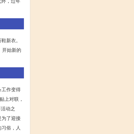
此外，过年
新鞋新衣。
，开始新的
。
备工作变得
会贴上对联，
要活动之
是为了迎接
的习俗，人