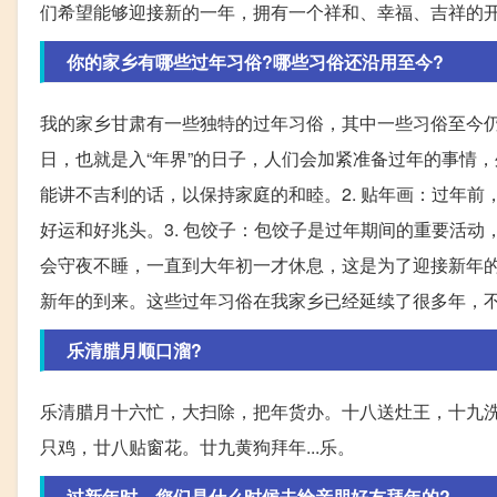
们希望能够迎接新的一年，拥有一个祥和、幸福、吉祥的
你的家乡有哪些过年习俗?哪些习俗还沿用至今?
我的家乡甘肃有一些独特的过年习俗，其中一些习俗至今仍
日，也就是入“年界”的日子，人们会加紧准备过年的事情
能讲不吉利的话，以保持家庭的和睦。2. 贴年画：过年
好运和好兆头。3. 包饺子：包饺子是过年期间的重要活动
会守夜不睡，一直到大年初一才休息，这是为了迎接新年
新年的到来。这些过年习俗在我家乡已经延续了很多年，
乐清腊月顺口溜?
乐清腊月十六忙，大扫除，把年货办。十八送灶王，十九
只鸡，廿八贴窗花。廿九黄狗拜年...乐。
过新年时，您们是什么时候去给亲朋好友拜年的?