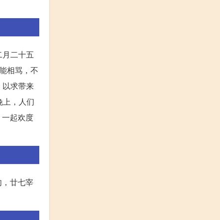
二月二十五
能相骂，不
，以求带来
晚上，人们
，一起欢度
肉，廿七宰