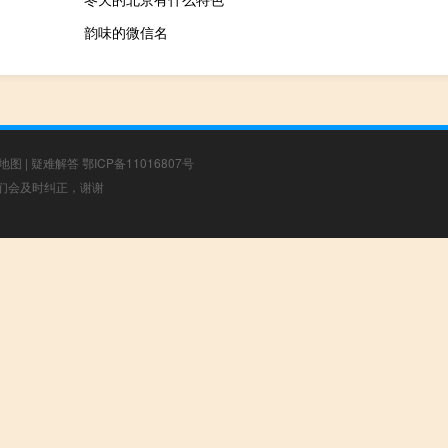
韵味的微信名
地图
|
疑难解答
鄂ICP备11016807号
，我们会及时纠正，谢谢