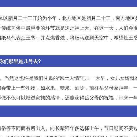
国大体以腊月二十三开始为小年，北方地区是腊月二十三，南方地区
一传统习俗中最重要的环节就是送灶神上天。在这一天，人们会
用纸马代表灶王爷，并点燃香烛，将纸马送到天空中，希望灶王
你们那里是几号去?
子。当然这也许是我们甘肃的“风土人情”吧！一大早，女儿女婿就
婿会带上一些礼物，如水果、糖果、酒等，前往岳父母家拜年。
样做不仅可以增进家族的感情，还能获得岳父母的祝福，带来一
习俗等不同而有所出入。向长辈拜年多选择上午，节日期间不要