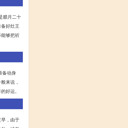
是腊月二十
准备好灶王
爷能够把祈
准备动身
一般来说，
年的好运。
过早，由于