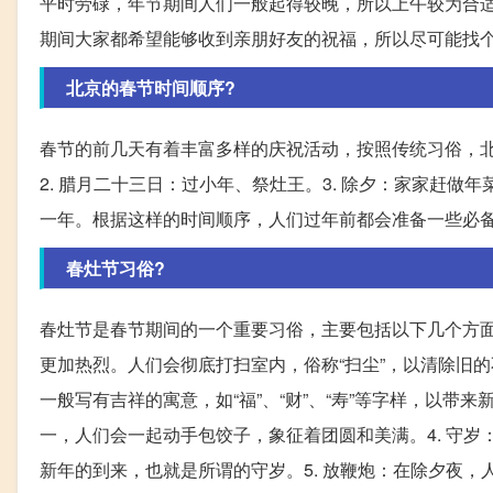
平时劳碌，年节期间人们一般起得较晚，所以上午较为合
期间大家都希望能够收到亲朋好友的祝福，所以尽可能找
北京的春节时间顺序?
春节的前几天有着丰富多样的庆祝活动，按照传统习俗，北
2. 腊月二十三日：过小年、祭灶王。3. 除夕：家家赶做
一年。根据这样的时间顺序，人们过年前都会准备一些必
春灶节习俗?
春灶节是春节期间的一个重要习俗，主要包括以下几个方面
更加热烈。人们会彻底打扫室内，俗称“扫尘”，以清除旧的
一般写有吉祥的寓意，如“福”、“财”、“寿”等字样，以带
一，人们会一起动手包饺子，象征着团圆和美满。4. 守
新年的到来，也就是所谓的守岁。5. 放鞭炮：在除夕夜