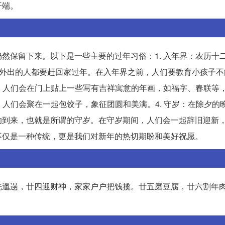
开端。
然保留下来。以下是一些主要的过年习俗：1. 入年界：农历十
，外出的人都要赶回家过年。在入年界之前，人们要教育小孩子不
前，人们会在门上贴上一些写有吉祥寓意的年画，如福字、春联等
，人们会聚在一起包饺子，象征团圆和美满。4. 守岁：在除夕的
的到来，也就是所谓的守岁。在守岁期间，人们会一起辞旧迎新
不仅是一种传统，更是我们对新年的热切期盼和美好祝愿。
洗邋遢，廿四迎财神，家家户户把钱揽。廿五磨豆腐，廿六割年