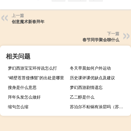
上一篇
创意魔术新春拜年
下一篇
春节同学聚会聊什么
相关问题
梦幻西游宝宝环传说怎么打
冬天早晨如何户外运动
“峭壁苍苔侵佛髻”的出处是哪里
历史课评课优缺点及建议
搜身是什么意思
梦幻西游剧情遗忘
拜年头发怎么做好
乙二醇是什么
缩句怎么缩
苏泊尔不粘锅有涂层吗（苏泊尔不粘锅涂层有毒）