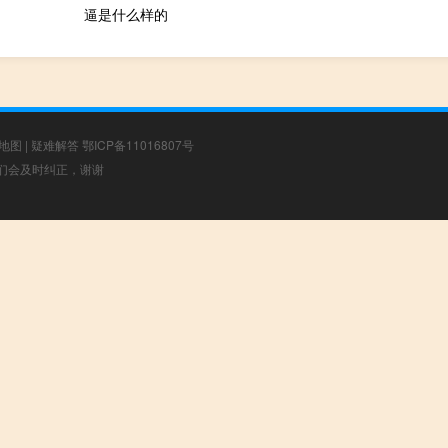
逼是什么样的
地图
|
疑难解答
鄂ICP备11016807号
，我们会及时纠正，谢谢