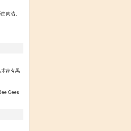
乐曲简洁、
艺术家有黑
 Gees