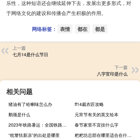
乐性，这种短语还会继续延伸下去，发展出更多形式，对
于网络文化的建设和传播会产生积极的作用。
网络标签：
表情
都在
都是
上一篇
七月14是什么节日
下一篇
八字官印是什么
相关问题
猪油有了哈喇味怎么办
ff14裁衣匠攻略
鹅颈是什么
元宵节有关的英文绘本
2023年铁路暑运：全国铁路累计发送旅客8.3亿人次 创历史同期新高
春节家里不宜挂什么字
“枕簟怯新凉”的出处是哪里
粑粑坊总部在哪里适合在什么地方经营发展