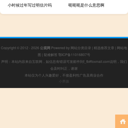
小时候过年写过明信片吗
呃呃呃是什么意思啊
Copyright © 2012 - 2026
公观网
Powered by
网站分类目录
|
精选推荐文章
|
网站地
图
|
疑难解答
鄂ICP备11016807号
声明：本站内容来自互联网，如信息有错误可发邮件到f_fb#foxmail.com说明，我们
会及时纠正，谢谢
本站仅为个人兴趣爱好，不接盈利性广告及商业合作
小男孩