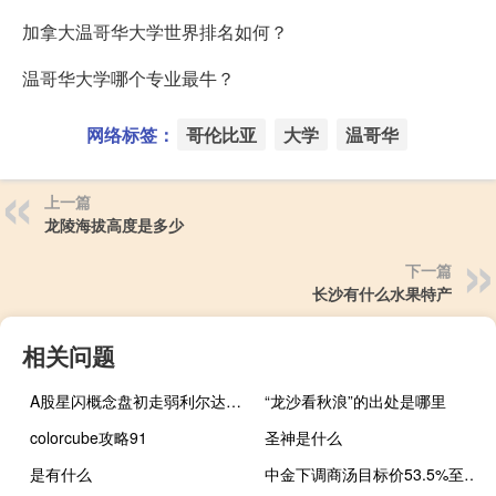
加拿大温哥华大学世界排名如何？
温哥华大学哪个专业最牛？
网络标签：
哥伦比亚
大学
温哥华
上一篇
龙陵海拔高度是多少
下一篇
长沙有什么水果特产
相关问题
A股星闪概念盘初走弱利尔达、荣联科技跌超5%鸿泉物联、博通集成、泰凌微、润和软件、数码视讯、高鸿股份跟跌
“龙沙看秋浪”的出处是哪里
colorcube攻略91
圣神是什么
是有什么
中金下调商汤目标价53.5%至2港元维持跑赢行业评级