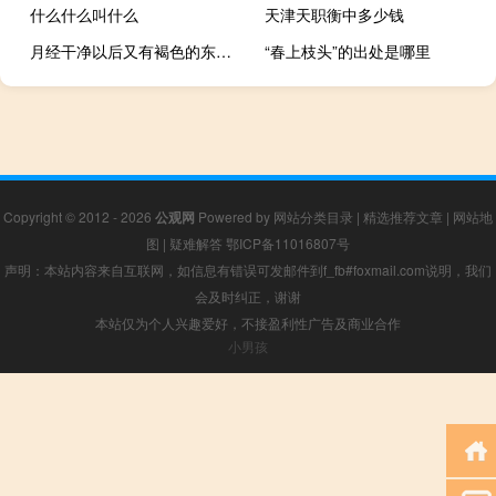
什么什么叫什么
天津天职衡中多少钱
月经干净以后又有褐色的东西（月经干净后又有褐色分泌物怎么回事）
“春上枝头”的出处是哪里
Copyright © 2012 - 2026
公观网
Powered by
网站分类目录
|
精选推荐文章
|
网站地
图
|
疑难解答
鄂ICP备11016807号
声明：本站内容来自互联网，如信息有错误可发邮件到f_fb#foxmail.com说明，我们
会及时纠正，谢谢
本站仅为个人兴趣爱好，不接盈利性广告及商业合作
小男孩