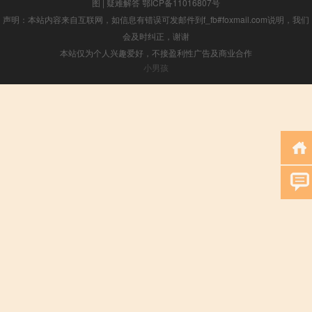
图
|
疑难解答
鄂ICP备11016807号
声明：本站内容来自互联网，如信息有错误可发邮件到f_fb#foxmail.com说明，我们
会及时纠正，谢谢
本站仅为个人兴趣爱好，不接盈利性广告及商业合作
小男孩