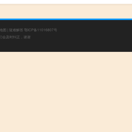
地图
|
疑难解答
鄂ICP备11016807号
，我们会及时纠正，谢谢