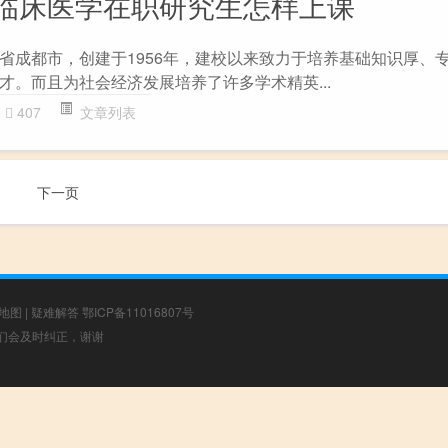
临床医学在职研究生怎样上课
省成都市，创建于1956年，建校以来致力于培养基础知识厚、
才。而且为社会经济发展培养了许多学术精英...
407
文章列表
下一页
地图
|
疑难解答
鄂ICP备11016807号
，我们会及时纠正，谢谢