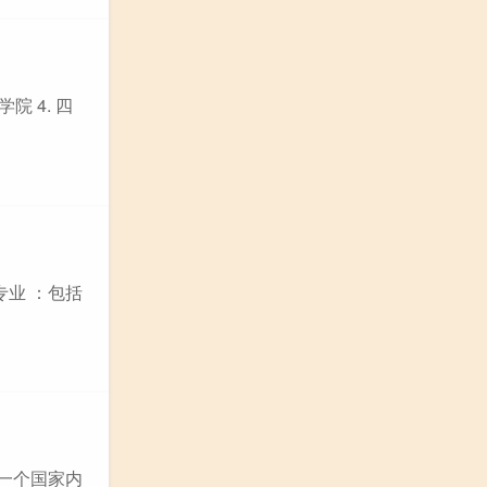
院 4. 四
专业 ：包括
在一个国家内