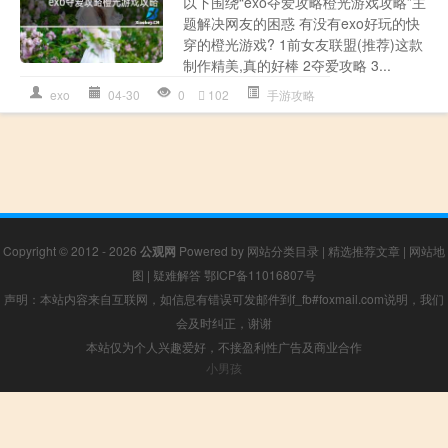
以下围绕“exo夺爱攻略橙光游戏攻略”主
题解决网友的困惑 有没有exo好玩的快
穿的橙光游戏? 1前女友联盟(推荐)这款
制作精美,真的好棒 2夺爱攻略 3...
exo
04-30
0
102
手游攻略
Copyright © 2012 - 2026
公观网
Powered by
网站分类目录
|
精选推荐文章
|
网站地
图
|
疑难解答
鄂ICP备11016807号
声明：本站内容来自互联网，如信息有错误可发邮件到f_fb#foxmail.com说明，我们
会及时纠正，谢谢
本站仅为个人兴趣爱好，不接盈利性广告及商业合作
小男孩