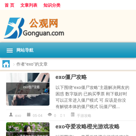
首 页
文章列表
知识分类
网站导航
>
作者“exo”的文章
exo僵尸攻略
以下围绕“exo僵尸攻略”主题解决网友的
困惑 数字版的 已购买季票 刚下载好时
可以正常进入僵尸模式 可 应该是你没
有解锁本体的僵尸模式 玩僵尸模...
exo
05-04
0
1
手游攻略
exo夺爱攻略橙光游戏攻略