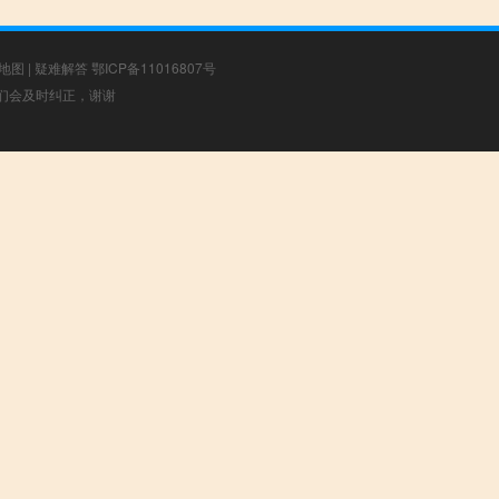
地图
|
疑难解答
鄂ICP备11016807号
，我们会及时纠正，谢谢