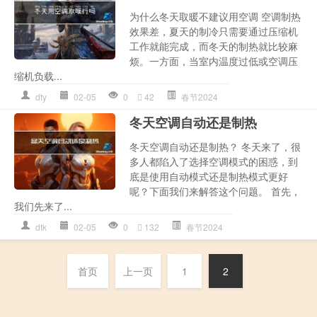
为什么冬天取暖不建议用空调 空调制热
效果差，夏天的制冷只需要通过压缩机
工作就能完成，而冬天的制热就比较麻
烦。一方面，当室内温度过低或空调压
缩机负载...
dty
02-05
0
42
春节2024
冬天空调自动还是制热
冬天空调自动还是制热？ 冬天来了，很
多人都陷入了选择空调模式的困惑，到
底是使用自动模式还是制热模式更好
呢？下面我们来解答这个问题。 首先，
我们先来了...
dtk
02-05
0
132
春节2024
首页
上一页
1
2