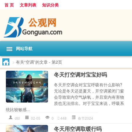
首 页
文章列表
知识分类
网站导航
>
有关“空调”的文章
- 第2页
冬天打空调对宝宝好吗
冬天开空调会对宝宝呼吸有什么影响?
无论是冬天还是夏天，开空调紧闭门窗
会导致室内空气缺氧，并且室内有害物
质也无法排出。对于宝宝来说，呼吸系
统比较敏感...
dtd
02-05
0
448
春节2024
冬天用空调取暖行吗