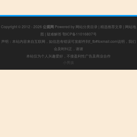
Copyright © 2012 - 2026
公观网
Powered by
网站分类目录
|
精选推荐文章
|
网站地
图
|
疑难解答
鄂ICP备11016807号
声明：本站内容来自互联网，如信息有错误可发邮件到f_fb#foxmail.com说明，我们
会及时纠正，谢谢
本站仅为个人兴趣爱好，不接盈利性广告及商业合作
小男孩