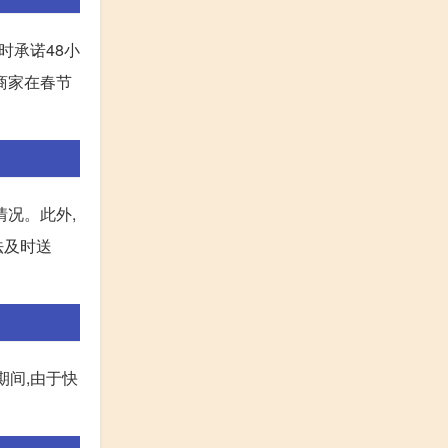
时承诺48小
商家在春节
况。此外,
法及时送
期间,由于快