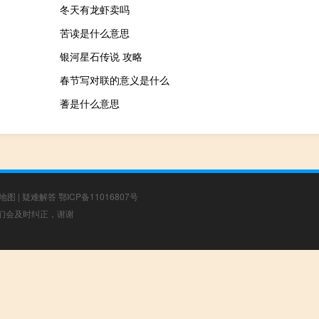
冬天有龙虾卖吗
苦读是什么意思
银河星石传说 攻略
春节写对联的意义是什么
蓍是什么意思
地图
|
疑难解答
鄂ICP备11016807号
，我们会及时纠正，谢谢