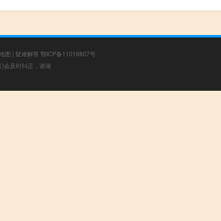
地图
|
疑难解答
鄂ICP备11016807号
，我们会及时纠正，谢谢